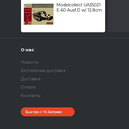
Modelcollect UA35021
E-60 Ausf.D w/ 12.8cm
L/55 с
дополнительным
бронированием /
средний танк/ 1/35
О нас
Новости
Бесплатная доставка
Доставка
Оплата
Контакты
Быстро с 1С-Битрикс