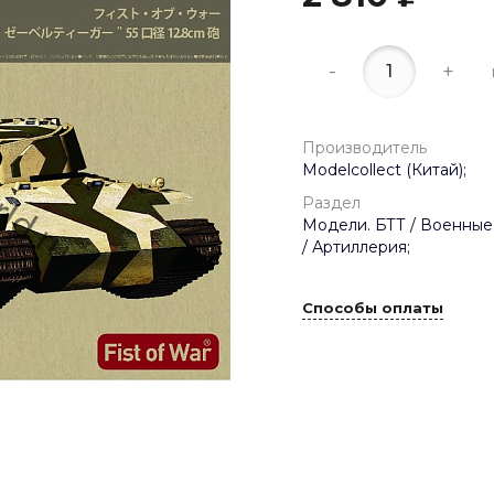
-
+
Производитель
Modelcollect (Китай);
Раздел
Модели. БТТ / Военные
/ Артиллерия;
Способы оплаты