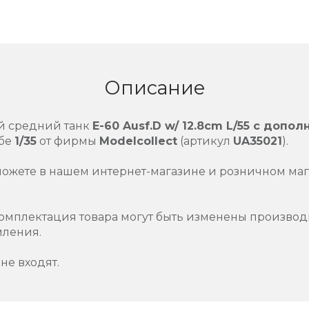
Описание
й средний танк
E-60 Ausf.D w/ 12.8cm L/55 с допо
абе
1/35
от фирмы
Modelcollect
(артикул
UA35021
).
можете в нашем интернет-магазине и розничном маг
омплектация товара могут быть изменены производ
мления.
не входят.