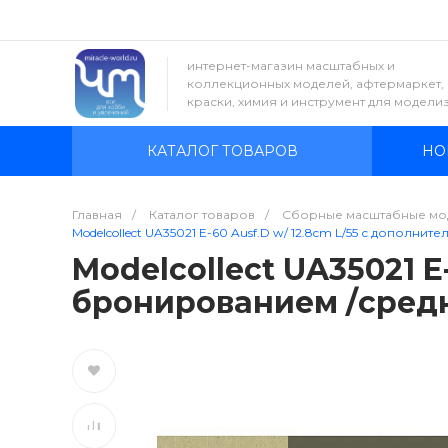
интернет-магазин масштабных и
коллекционных моделей, афтермаркет,
краски, химия и инструмент для модели
КАТАЛОГ ТОВАРОВ
НО
Главная
/
Каталог товаров
/
Сборные масштабные мо
Modelcollect UA35021 E-60 Ausf.D w/ 12.8cm L/55 с дополни
Modelcollect UA35021 E
бронированием /средн