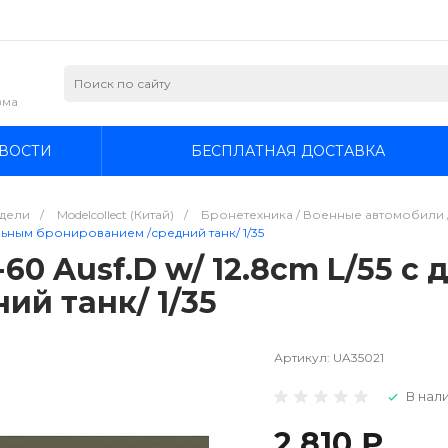
зма
ВОСТИ
БЕСПЛАТНАЯ ДОСТАВКА
дели
/
Modelcollect (Китай)
/
Бронетехника / Военные автомобили /
тельным бронированием /средний танк/ 1/35
-60 Ausf.D w/ 12.8cm L/55 
ий танк/ 1/35
Артикул:
UA35021
В нали
2 810 ₽