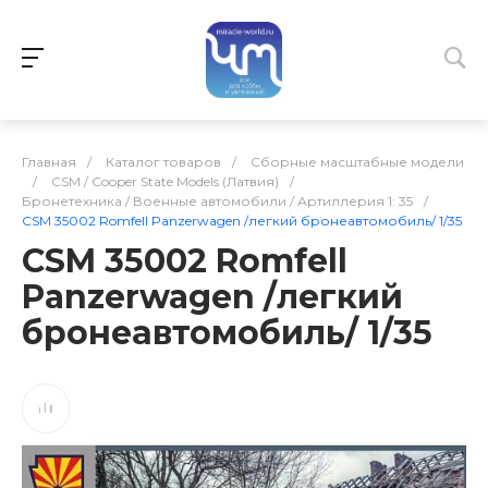
Главная
/
Каталог товаров
/
Сборные масштабные модели
/
CSM / Cooper State Models (Латвия)
/
Бронетехника / Военные автомобили / Артиллерия 1: 35
/
CSM 35002 Romfell Panzerwagen /легкий бронеавтомобиль/ 1/35
CSM 35002 Romfell
Panzerwagen /легкий
бронеавтомобиль/ 1/35