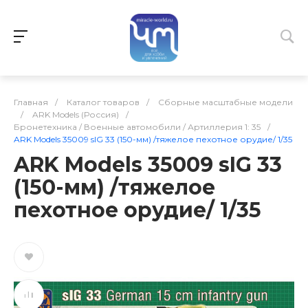
Главная
/
Каталог товаров
/
Сборные масштабные модели
/
ARK Models (Россия)
/
Бронетехника / Военные автомобили / Артиллерия 1: 35
/
ARK Models 35009 sIG 33 (150-мм) /тяжелое пехотное орудие/ 1/35
ARK Models 35009 sIG 33
(150-мм) /тяжелое
пехотное орудие/ 1/35