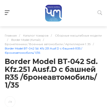
Главная
/
Каталог товаров
/
Сборные масштабные модели
/
Border Model (Китай)
/
Бронетехника / Военные автомобили / Артиллерия 1: 35
/
Border Model BT-042 Sd. Kfz.251 Ausf.D с башней R35 /
бронеавтомобиль/ 1/35
Border Model BT-042 Sd.
Kfz.251 Ausf.D с башней
R35 /бронеавтомобиль/
1/35