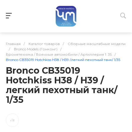
Главная
/
Каталог товаров
/
Сборные масштабные модели
/
Bronco Models (Гонконг)
/
Бронетехника / Военные автомобили / Артиллерия 1: 35
/
Bronco CB35019 Hotchkiss H38 / H39 /легкий пехотный танк/ 1/35
Bronco CB35019
Hotchkiss H38 / H39 /
легкий пехотный танк/
1/35