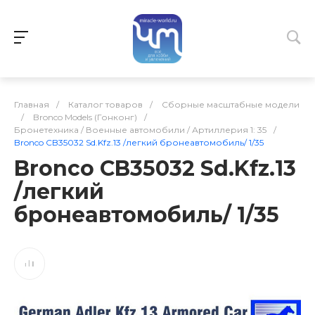
Главная
/
Каталог товаров
/
Сборные масштабные модели
/
Bronco Models (Гонконг)
/
Бронетехника / Военные автомобили / Артиллерия 1: 35
/
Bronco CB35032 Sd.Kfz.13 /легкий бронеавтомобиль/ 1/35
Bronco CB35032 Sd.Kfz.13
/легкий
бронеавтомобиль/ 1/35