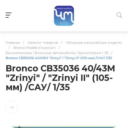
Главная
/
Каталог товаров
/
Сборные масштабные модели
/
Bronco Models (Гонконг)
/
Бронетехника / Военные автомобили / Артиллерия 1: 35
/
Bronco CB35036 40/43M "Zrinyi" / "Zrinyi II" (105-мм) /САУ/ 1/35
Bronco CB35036 40/43M
"Zrinyi" / "Zrinyi II" (105-
мм) /САУ/ 1/35