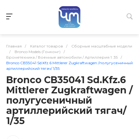
Главная
/
Каталог товаров
/
Сборные масштабные модели
/
Bronco Models (Гонконг)
/
Бронетехника / Военные автомобили / Артиллерия 1: 35
/
Bronco CB35041 Sd.Kfz.6 Mittlerer Zugkraftwagen /полугусеничный
артиллерийский тягач/ 1/35
Bronco CB35041 Sd.Kfz.6
Mittlerer Zugkraftwagen /
полугусеничный
артиллерийский тягач/
1/35