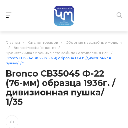
Главная
/
Каталог товаров
/
Сборные масштабные модели
/
Bronco Models (Гонконг)
/
Бронетехника / Военные автомобили / Артиллерия 1: 35
/
Bronco CB35045 Ф-22 (76-мм) образца 1936г. /дивизионная
пушка/ 1/35
Bronco CB35045 Ф-22
(76-мм) образца 1936г. /
дивизионная пушка/
1/35