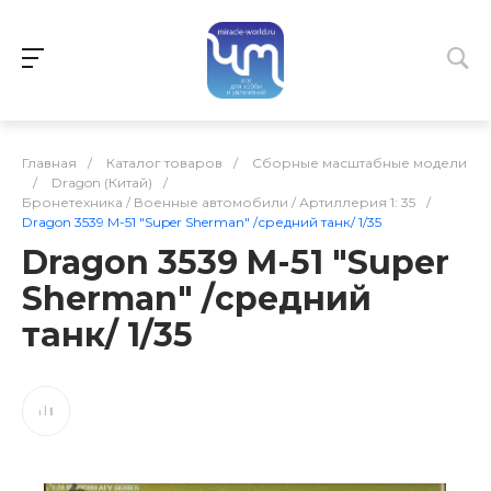
Главная
/
Каталог товаров
/
Сборные масштабные модели
/
Dragon (Китай)
/
Бронетехника / Военные автомобили / Артиллерия 1: 35
/
Dragon 3539 M-51 "Super Sherman" /средний танк/ 1/35
Dragon 3539 M-51 "Super
Sherman" /средний
танк/ 1/35