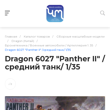
Главная
/
Каталог товаров
/
Сборные масштабные модели
/
Dragon (Китай)
/
Бронетехника / Военные автомобили / Артиллерия 1: 35
/
Dragon 6027 "Panther II" /средний танк/ 1/35
Dragon 6027 "Panther II" /
средний танк/ 1/35