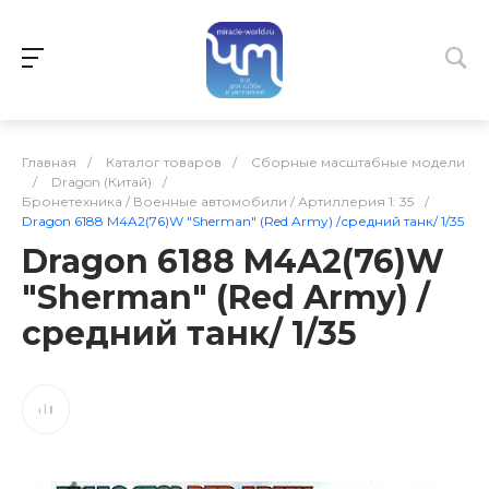
Главная
/
Каталог товаров
/
Сборные масштабные модели
/
Dragon (Китай)
/
Бронетехника / Военные автомобили / Артиллерия 1: 35
/
Dragon 6188 M4A2(76)W "Sherman" (Red Army) /средний танк/ 1/35
Dragon 6188 M4A2(76)W
"Sherman" (Red Army) /
средний танк/ 1/35