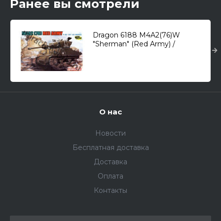
Ранее вы смотрели
Dragon 6188 M4A2(76)W
"Sherman" (Red Army) /
средний танк/ 1/35
О нас
Новости
Бесплатная доставка
Доставка
Оплата
Контакты