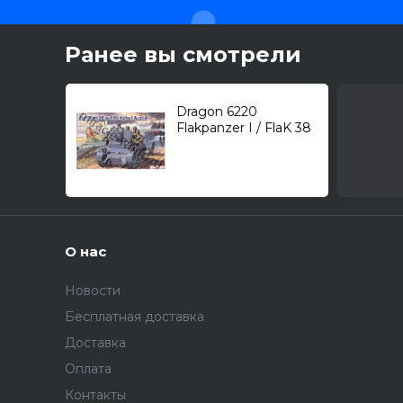
Ранее вы смотрели
Dragon 6220
Flakpanzer I / FlaK 38
(20-мм) Sfl. на базе
Pz.Kpfw.I Ausf.A /ЗСУ/
1/35
О нас
Новости
Бесплатная доставка
Доставка
Оплата
Контакты