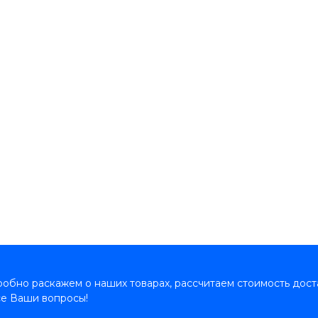
обно раскажем о наших товарах, рассчитаем стоимость дост
се Ваши вопросы!