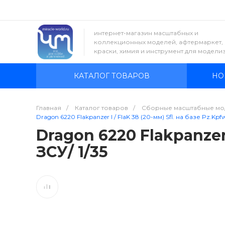
интернет-магазин масштабных и
коллекционных моделей, афтермаркет,
краски, химия и инструмент для модели
КАТАЛОГ ТОВАРОВ
НО
Главная
/
Каталог товаров
/
Сборные масштабные мо
Dragon 6220 Flakpanzer I / FlaK 38 (20-мм) Sfl. на базе Pz.Kpfw.
Dragon 6220 Flakpanzer I
ЗСУ/ 1/35