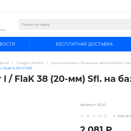
зма
ВОСТИ
БЕСПЛАТНАЯ ДОСТАВКА
дели
/
Dragon (Китай)
/
Бронетехника / Военные автомобили / Арт
I Ausf.A /ЗСУ/ 1/35
 / FlaK 38 (20-мм) Sfl. на ба
Артикул:
6220
Нет в 
2 081 ₽