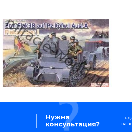
Нужна
Подр
консультация?
на в