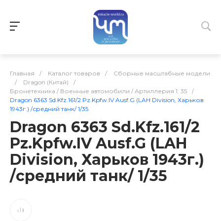
Главная
/
Каталог товаров
/
Сборные масштабные модели
/
Dragon (Китай)
/
Бронетехника / Военные автомобили / Артиллерия 1: 35
/
Dragon 6363 Sd.Kfz.161/2 Pz.Kpfw.IV Ausf.G (LAH Division, Харьков
1943г.) /средний танк/ 1/35
Dragon 6363 Sd.Kfz.161/2
Pz.Kpfw.IV Ausf.G (LAH
Division, Харьков 1943г.)
/средний танк/ 1/35