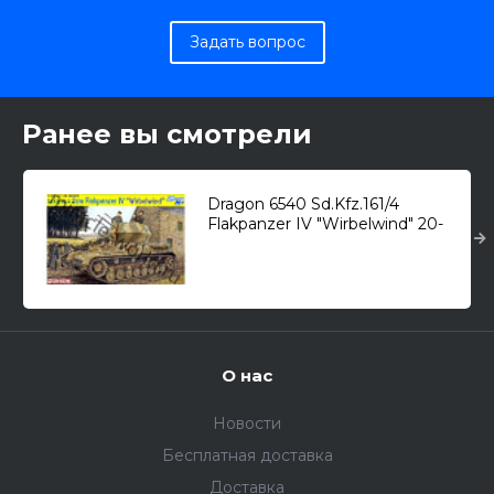
Задать вопрос
Ранее вы смотрели
Dragon 6540 Sd.Kfz.161/4
Flakpanzer IV "Wirbelwind" 20-
мм Flakvierling 38 L/112,5 1/35
О нас
Новости
Бесплатная доставка
Доставка