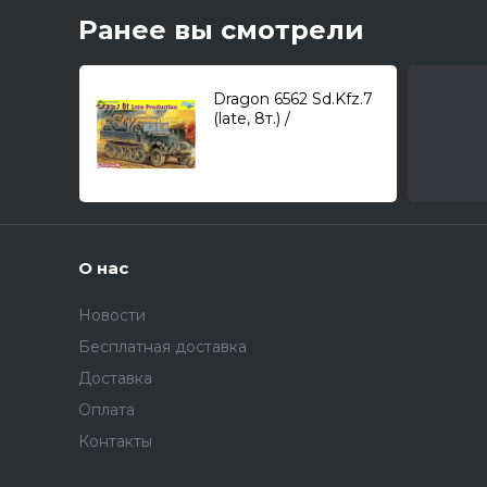
Ранее вы смотрели
Dragon 6562 Sd.Kfz.7
(late, 8т.) /
полугусеничный
тягач/ 1/35
О нас
Новости
Бесплатная доставка
Доставка
Оплата
Контакты