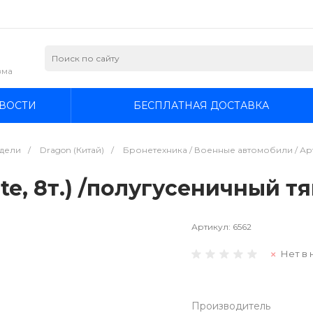
зма
ВОСТИ
БЕСПЛАТНАЯ ДОСТАВКА
дели
/
Dragon (Китай)
/
Бронетехника / Военные автомобили / Арт
ate, 8т.) /полугусеничный тя
Артикул:
6562
Нет в 
Производитель