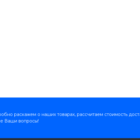
обно раскажем о наших товарах, рассчитаем стоимость дост
се Ваши вопросы!