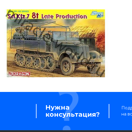
Нужна
Подр
консультация?
на в