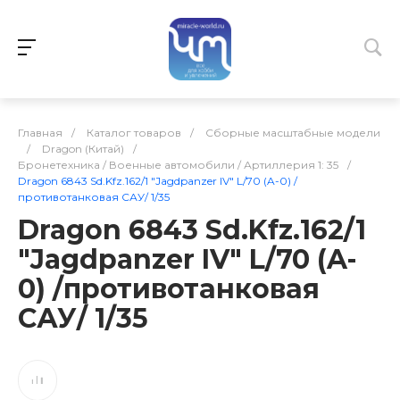
Главная
/
Каталог товаров
/
Сборные масштабные модели
/
Dragon (Китай)
/
Бронетехника / Военные автомобили / Артиллерия 1: 35
/
Dragon 6843 Sd.Kfz.162/1 "Jagdpanzer IV" L/70 (A-0) /
противотанковая САУ/ 1/35
Dragon 6843 Sd.Kfz.162/1
"Jagdpanzer IV" L/70 (A-
0) /противотанковая
САУ/ 1/35