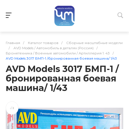
Главная
/
Каталог товаров
/
Сборные масштабные модели
/
AVD Models / Автомобиль в деталях (Россия)
/
Бронетехника / Военные автомобили / Артиллерия 1: 43
/
AVD Models 3017 БМП-1 /бронированная боевая машина/ 1/43
AVD Models 3017 БМП-1 /
бронированная боевая
машина/ 1/43