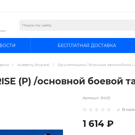
зма
ВОСТИ
БЕСПЛАТНАЯ ДОСТАВКА
дели
/
Academy (Корея)
/
Бронетехника / Военные автомобили / 
SE (P) /основной боевой та
Артикул:
13425
В нали
1 614 ₽