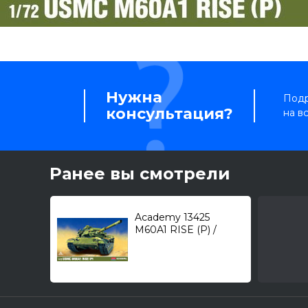
Нужна
Подр
консультация?
на в
Ранее вы смотрели
Academy 13425
M60A1 RISE (P) /
основной боевой
танк/ 1/72