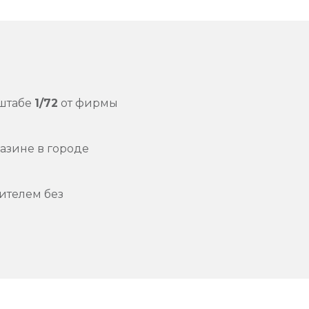
штабе
1/72
от фирмы
азине в городе
ителем без