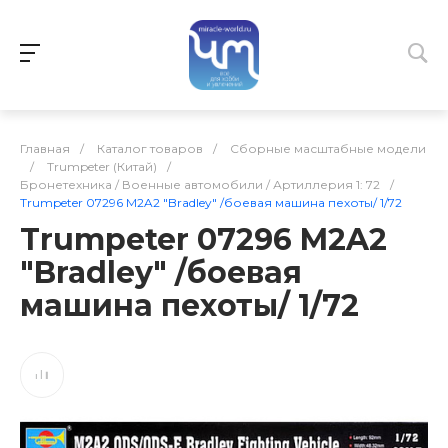
Главная
/
Каталог товаров
/
Сборные масштабные модели
/
Trumpeter (Китай)
/
Бронетехника / Военные автомобили / Артиллерия 1: 72
/
Trumpeter 07296 M2A2 "Bradley" /боевая машина пехоты/ 1/72
Trumpeter 07296 M2A2
"Bradley" /боевая
машина пехоты/ 1/72