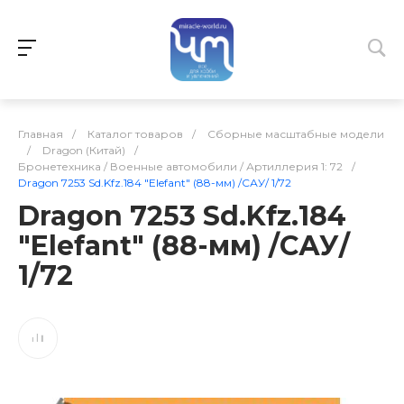
Главная
/
Каталог товаров
/
Сборные масштабные модели
/
Dragon (Китай)
/
Бронетехника / Военные автомобили / Артиллерия 1: 72
/
Dragon 7253 Sd.Kfz.184 "Elefant" (88-мм) /САУ/ 1/72
Dragon 7253 Sd.Kfz.184
"Elefant" (88-мм) /САУ/
1/72