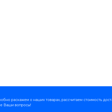
обно раскажем о наших товарах, рассчитаем стоимость дост
се Ваши вопросы!