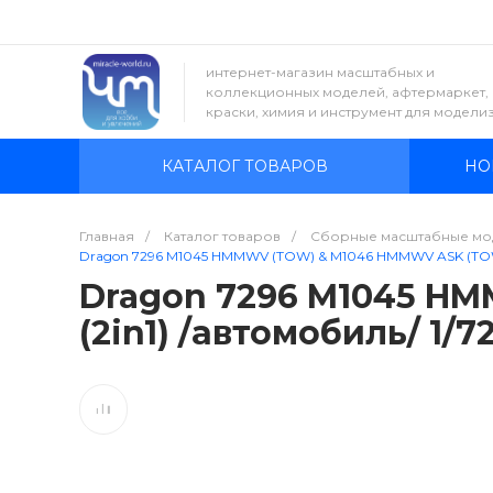
интернет-магазин масштабных и
коллекционных моделей, афтермаркет,
краски, химия и инструмент для модели
КАТАЛОГ ТОВАРОВ
НО
Главная
/
Каталог товаров
/
Сборные масштабные мо
Dragon 7296 M1045 HMMWV (TOW) & M1046 HMMWV ASK (TOW) 
Dragon 7296 M1045 H
(2in1) /автомобиль/ 1/7