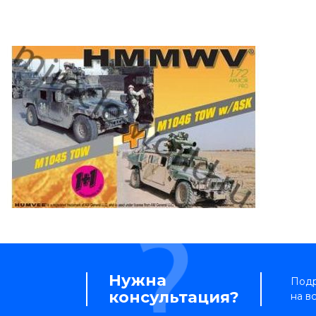
Нужна
Подр
консультация?
на в