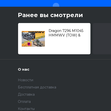
Ранее вы смотрели
Dragon 7296 M1045
HMMWV (TOW) &
M1046 HMMWV ASK
(TOW) "Hummer"
(2in1) /автомобиль/
1/72
О нас
Новости
Бесплатная доставка
Доставка
Оплата
Контакты