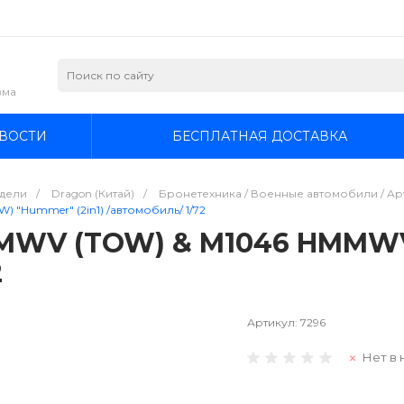
зма
ВОСТИ
БЕСПЛАТНАЯ ДОСТАВКА
дели
/
Dragon (Китай)
/
Бронетехника / Военные автомобили / Арт
"Hummer" (2in1) /автомобиль/ 1/72
MMWV (TOW) & M1046 HMMW
2
Артикул:
7296
Нет в 