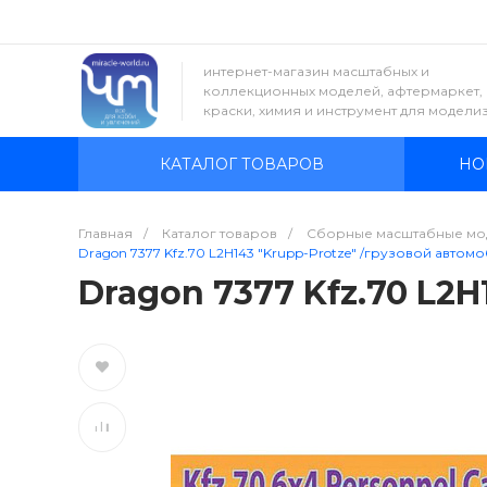
интернет-магазин масштабных и
коллекционных моделей, афтермаркет,
краски, химия и инструмент для модели
КАТАЛОГ ТОВАРОВ
НО
Главная
/
Каталог товаров
/
Сборные масштабные мо
Dragon 7377 Kfz.70 L2H143 "Krupp-Protze" /грузовой автомоб
Dragon 7377 Kfz.70 L2H