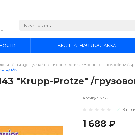
зма
ВОСТИ
БЕСПЛАТНАЯ ДОСТАВКА
дели
/
Dragon (Китай)
/
Бронетехника / Военные автомобили / Арт
иль/ 1/72
143 "Krupp-Protze" /грузово
Артикул:
7377
В нали
1 688 ₽