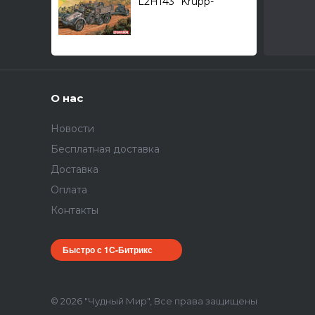
L2H143 "Krupp-
Protze" /грузовой
автомобиль/ 1/72
О нас
Новости
Бесплатная доставка
Доставка
Оплата
Контакты
Быстро с 1С-Битрикс
© 2026 "Чудный Мир", Все права защищены