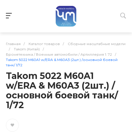
Главная
/
Каталог товаров
/
Сборные масштабные модели
/
Takom (Китай)
/
Бронетехника / Военные автомобили / Артиллерия 1: 72
/
Takom 5022 M60A1 w/ERA & M60A3 (2шт.) /основной боевой
танк/ 1/72
Takom 5022 M60A1
w/ERA & M60A3 (2шт.) /
основной боевой танк/
1/72