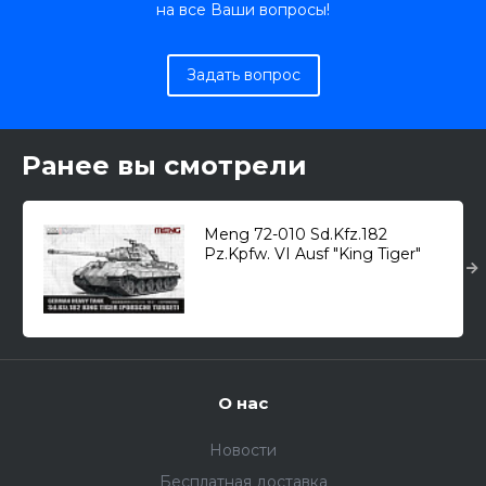
на все Ваши вопросы!
Задать вопрос
Ранее вы смотрели
Meng 72-010 Sd.Kfz.182
Pz.Kpfw. VI Ausf "King Tiger"
(Porsche) /тяжелый танк/ 1/72
О нас
Новости
Бесплатная доставка