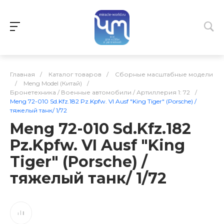
Главная
/
Каталог товаров
/
Сборные масштабные модели
/
Meng Model (Китай)
/
Бронетехника / Военные автомобили / Артиллерия 1: 72
/
Meng 72-010 Sd.Kfz.182 Pz.Kpfw. VI Ausf "King Tiger" (Porsche) /
тяжелый танк/ 1/72
Meng 72-010 Sd.Kfz.182
Pz.Kpfw. VI Ausf "King
Tiger" (Porsche) /
тяжелый танк/ 1/72