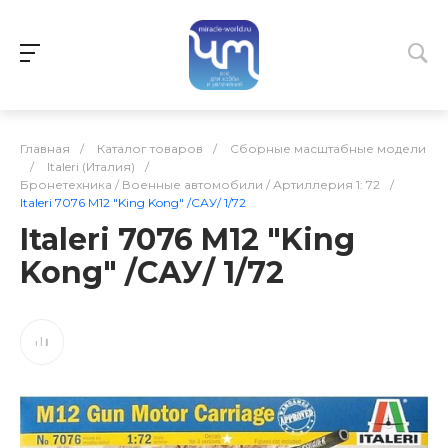
Главная
/
Каталог товаров
/
Сборные масштабные модели
/
Italeri (Италия)
/
Бронетехника / Военные автомобили / Артиллерия 1: 72
/
Italeri 7076 M12 "King Kong" /САУ/ 1/72
Italeri 7076 M12 "King
Kong" /САУ/ 1/72