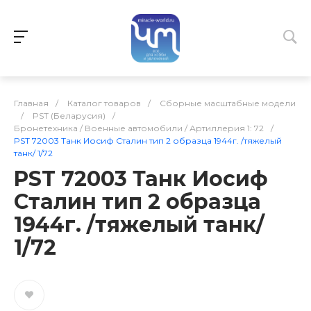
Главная
/
Каталог товаров
/
Сборные масштабные модели
/
PST (Беларусия)
/
Бронетехника / Военные автомобили / Артиллерия 1: 72
/
PST 72003 Танк Иосиф Сталин тип 2 образца 1944г. /тяжелый
танк/ 1/72
PST 72003 Танк Иосиф
Сталин тип 2 образца
1944г. /тяжелый танк/
1/72