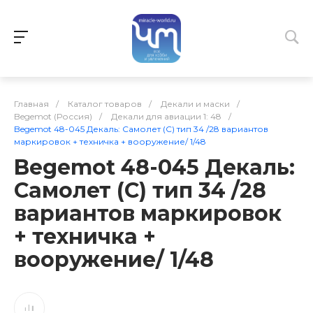
Главная
/
Каталог товаров
/
Декали и маски
/
Begemot (Россия)
/
Декали для авиации 1: 48
/
Begemot 48-045 Декаль: Самолет (С) тип 34 /28 вариантов
маркировок + техничка + вооружение/ 1/48
Begemot 48-045 Декаль:
Самолет (С) тип 34 /28
вариантов маркировок
+ техничка +
вооружение/ 1/48