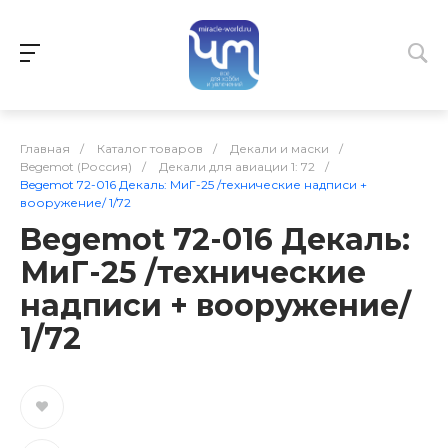
Главная
/
Каталог товаров
/
Декали и маски
/
Begemot (Россия)
/
Декали для авиации 1: 72
/
Begemot 72-016 Декаль: МиГ-25 /технические надписи +
вооружение/ 1/72
Begemot 72-016 Декаль:
МиГ-25 /технические
надписи + вооружение/
1/72