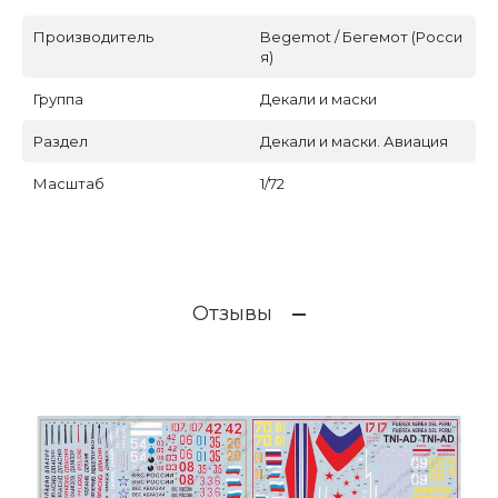
Производитель
Begemot / Бегемот (Росси
я)
Группа
Декали и маски
Раздел
Декали и маски. Авиация
Масштаб
1/72
Отзывы