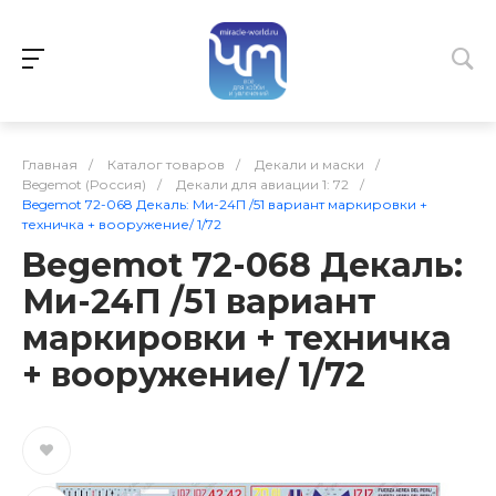
Главная
/
Каталог товаров
/
Декали и маски
/
Begemot (Россия)
/
Декали для авиации 1: 72
/
Begemot 72-068 Декаль: Ми-24П /51 вариант маркировки +
техничка + вооружение/ 1/72
Begemot 72-068 Декаль:
Ми-24П /51 вариант
маркировки + техничка
+ вооружение/ 1/72