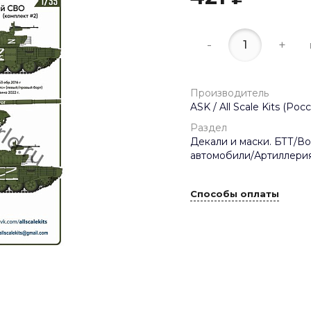
-
+
Производитель
ASK / All Scale Kits (Росс
Раздел
Декали и маски. БТТ/В
автомобили/Артиллерия
Способы оплаты