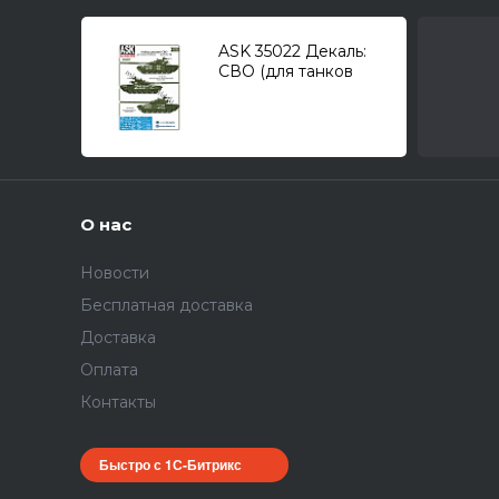
ASK 35022 Декаль:
СВО (для танков
семейства Т-72,
"Виктория Сикрит",
"Бесславные у…") №2
1/35
О нас
Новости
Бесплатная доставка
Доставка
Оплата
Контакты
Быстро с 1С-Битрикс