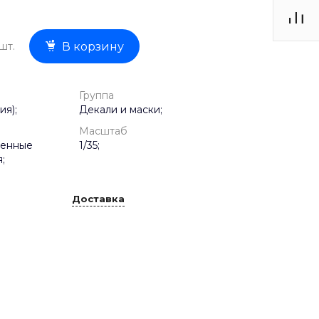
шт.
В корзину
Группа
ия);
Декали и маски;
Масштаб
оенные
1/35;
;
Доставка