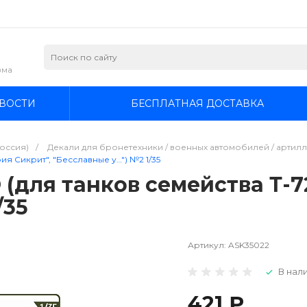
зма
ВОСТИ
БЕСПЛАТНАЯ ДОСТАВКА
Россия)
/
Декали для бронетехники / военных автомобилей / артилле
ия Сикрит", "Бесславные у…") №2 1/35
 (для танков семейства Т-7
/35
Артикул:
ASK35022
В нали
421 ₽