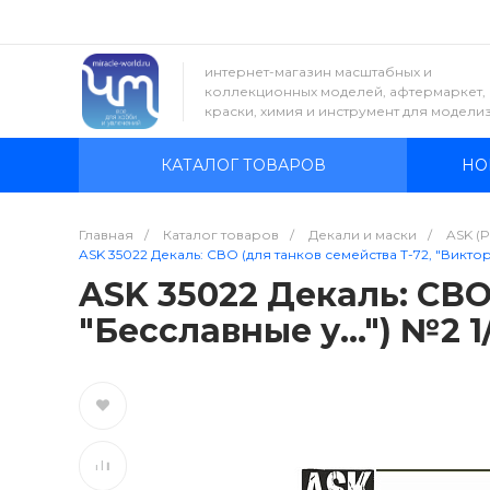
интернет-магазин масштабных и
коллекционных моделей, афтермаркет,
краски, химия и инструмент для модели
КАТАЛОГ ТОВАРОВ
НО
Главная
/
Каталог товаров
/
Декали и маски
/
ASK (
ASK 35022 Декаль: СВО (для танков семейства Т-72, "Виктор
ASK 35022 Декаль: СВО
"Бесславные у…") №2 1