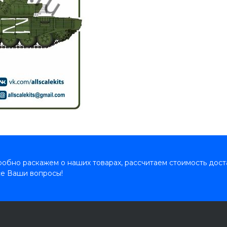
обно раскажем о наших товарах, рассчитаем стоимость дост
се Ваши вопросы!