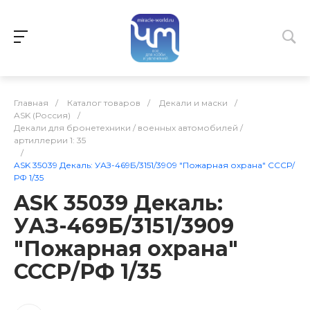
Главная
/
Каталог товаров
/
Декали и маски
/
ASK (Россия)
/
Декали для бронетехники / военных автомобилей /
артиллерии 1: 35
/
ASK 35039 Декаль: УАЗ-469Б/3151/3909 "Пожарная охрана" СССР/
РФ 1/35
ASK 35039 Декаль:
УАЗ-469Б/3151/3909
"Пожарная охрана"
СССР/РФ 1/35