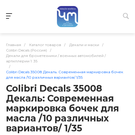
Главная
/
Каталог товаров
/
Декали и маски
/
Colibri Decals (Россия)
/
Декали для бронетехники / военных автомобилей /
артиллерии 1: 35
/
Colibri Decals 35008 Декаль: Современная маркировка бочек
для масла /10 различных вариантов/ 1/35
Colibri Decals 35008
Декаль: Современная
маркировка бочек для
масла /10 различных
вариантов/ 1/35