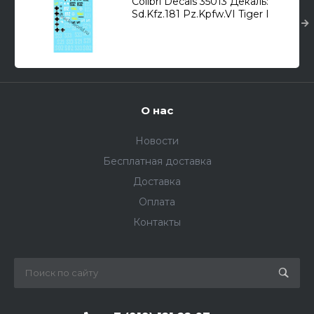
Colibri Decals 35013 Декаль:
Sd.Kfz.181 Pz.Kpfw.VI Tiger I
"sPz.Div.Das Reich" Часть 3 /9
вар./ 1/35
О нас
Новости
Бесплатная доставка
Доставка
Оплата
Контакты