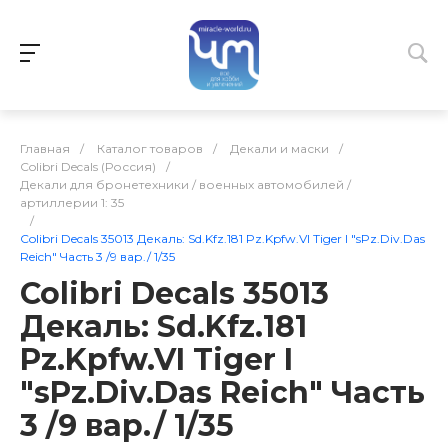
Главная
/
Каталог товаров
/
Декали и маски
/
Colibri Decals (Россия)
/
Декали для бронетехники / военных автомобилей /
артиллерии 1: 35
/
Colibri Decals 35013 Декаль: Sd.Kfz.181 Pz.Kpfw.VI Tiger I "sPz.Div.Das
Reich" Часть 3 /9 вар./ 1/35
Colibri Decals 35013
Декаль: Sd.Kfz.181
Pz.Kpfw.VI Tiger I
"sPz.Div.Das Reich" Часть
3 /9 вар./ 1/35