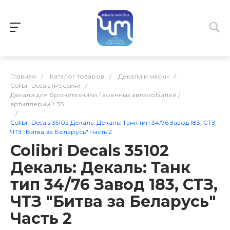
Главная
/
Каталог товаров
/
Декали и маски
/
Colibri Decals (Россия)
/
Декали для бронетехники / военных автомобилей /
артиллерии 1: 35
/
Colibri Decals 35102 Декаль: Декаль: Танк тип 34/76 Завод 183, СТЗ,
ЧТЗ "Битва за Беларусь" Часть 2
Colibri Decals 35102
Декаль: Декаль: Танк
тип 34/76 Завод 183, СТЗ,
ЧТЗ "Битва за Беларусь"
Часть 2