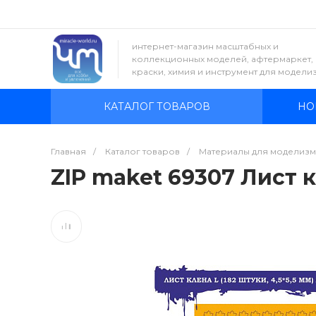
интернет-магазин масштабных и
коллекционных моделей, афтермаркет,
краски, химия и инструмент для модели
КАТАЛОГ ТОВАРОВ
НО
Главная
/
Каталог товаров
/
Материалы для моделизм
ZIP maket 69307 Лист к