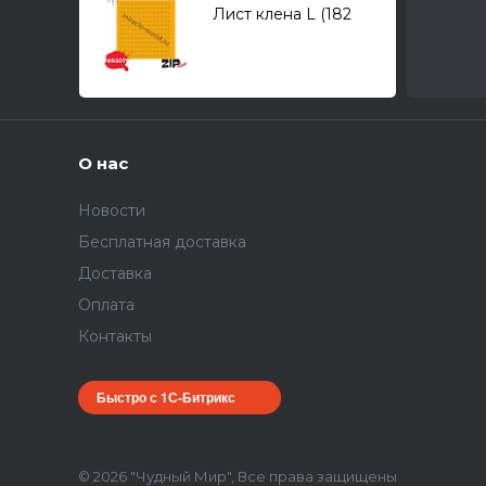
Лист клена L (182
штуки, 4,5*5,5-мм).
Желтый
О нас
Новости
Бесплатная доставка
Доставка
Оплата
Контакты
Быстро с 1С-Битрикс
© 2026 "Чудный Мир", Все права защищены