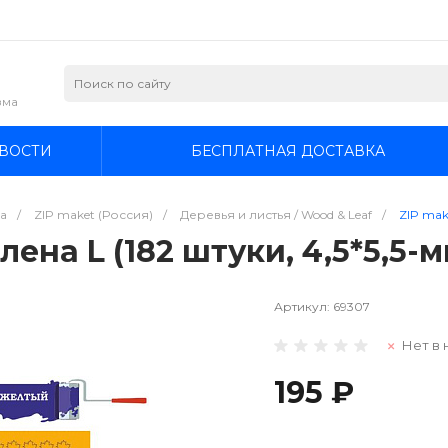
зма
ВОСТИ
БЕСПЛАТНАЯ ДОСТАВКА
а
/
ZIP maket (Россия)
/
Деревья и листья / Wood & Leaf
/
ZIP mak
лена L (182 штуки, 4,5*5,5-
Артикул:
69307
Нет в 
195 ₽