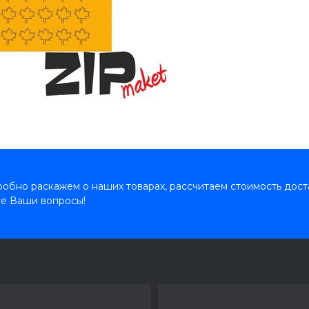
обно раскажем о наших товарах, рассчитаем стоимость дост
се Ваши вопросы!