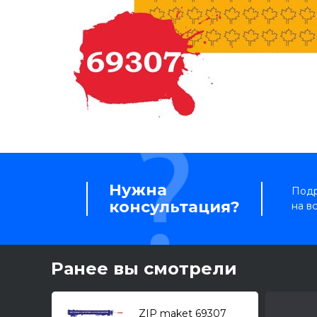
Нужна
Подр
консультация?
на в
Ранее вы смотрели
ZIP maket 69307