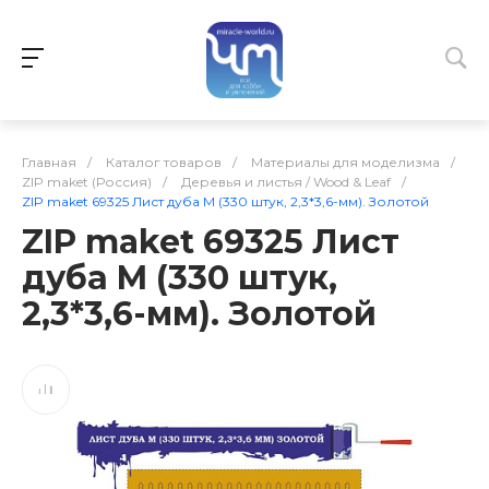
Главная
/
Каталог товаров
/
Материалы для моделизма
/
ZIP maket (Россия)
/
Деревья и листья / Wood & Leaf
/
ZIP maket 69325 Лист дуба M (330 штук, 2,3*3,6-мм). Золотой
ZIP maket 69325 Лист
дуба M (330 штук,
2,3*3,6-мм). Золотой