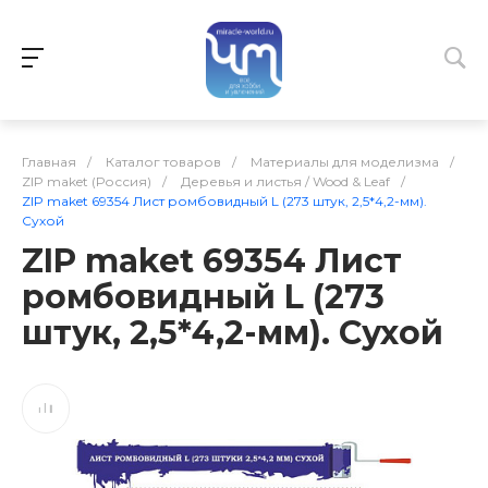
Главная
/
Каталог товаров
/
Материалы для моделизма
/
ZIP maket (Россия)
/
Деревья и листья / Wood & Leaf
/
ZIP maket 69354 Лист ромбовидный L (273 штук, 2,5*4,2-мм).
Сухой
ZIP maket 69354 Лист
ромбовидный L (273
штук, 2,5*4,2-мм). Сухой