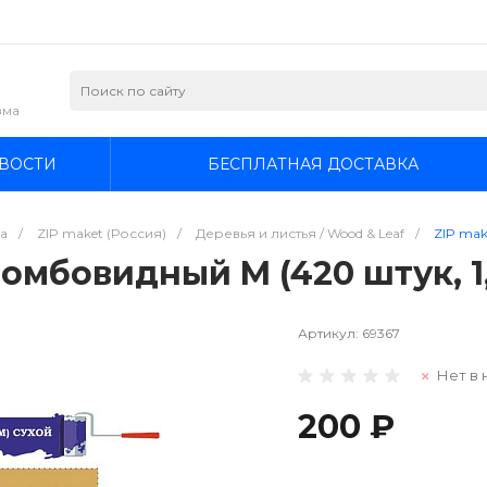
зма
ВОСТИ
БЕСПЛАТНАЯ ДОСТАВКА
а
/
ZIP maket (Россия)
/
Деревья и листья / Wood & Leaf
/
ZIP mak
омбовидный M (420 штук, 1,
Артикул:
69367
Нет в 
200 ₽