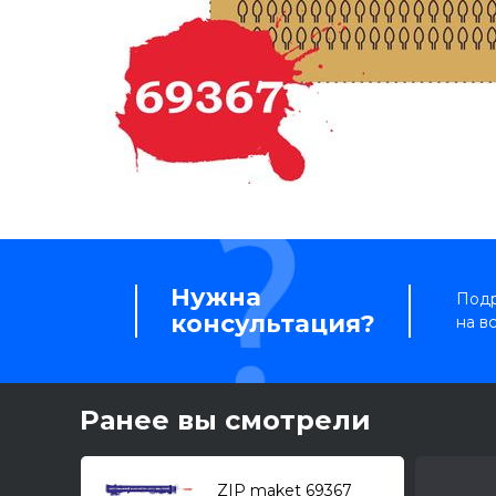
Нужна
Подр
консультация?
на в
Ранее вы смотрели
ZIP maket 69367