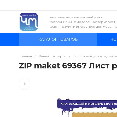
интернет-магазин масштабных и
коллекционных моделей, афтермаркет,
краски, химия и инструмент для модели
КАТАЛОГ ТОВАРОВ
НО
Главная
/
Каталог товаров
/
Материалы для моделизм
ZIP maket 69367 Лист р