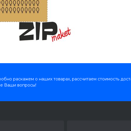
обно раскажем о наших товарах, рассчитаем стоимость дост
се Ваши вопросы!