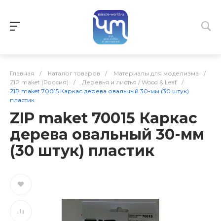
Главная
/
Каталог товаров
/
Материалы для моделизма
/
ZIP maket (Россия)
/
Деревья и листья / Wood & Leaf
/
ZIP maket 70015 Каркас дерева овальный 30-мм (30 штук)
пластик
ZIP maket 70015 Каркас
дерева овальный 30-мм
(30 штук) пластик