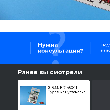
Нужна
Подр
консультация?
на в
Ранее вы смотрели
Э.В.М. BR145001
Турельная установка
ДК-12 для Самолет (Т)
тип 95МС 1/144