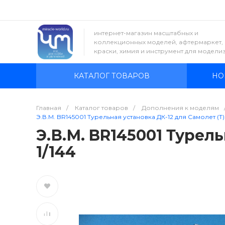
интернет-магазин масштабных и
коллекционных моделей, афтермаркет,
краски, химия и инструмент для модели
КАТАЛОГ ТОВАРОВ
НО
Главная
/
Каталог товаров
/
Дополнения к моделям
Э.В.М. BR145001 Турельная установка ДК-12 для Самолет (Т) 
Э.В.М. BR145001 Турел
1/144