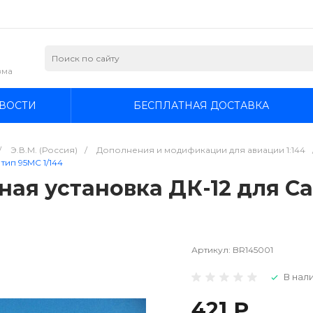
зма
ВОСТИ
БЕСПЛАТНАЯ ДОСТАВКА
/
Э.В.М. (Россия)
/
Дополнения и модификации для авиации 1:144
тип 95МС 1/144
ьная установка ДК-12 для Са
Артикул:
BR145001
В нали
421 ₽