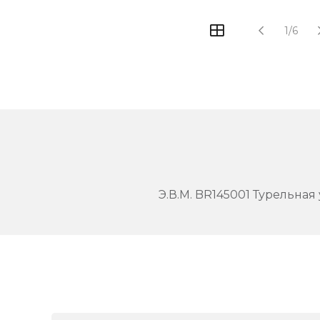
1/6
Э.В.М. BR145001 Турельная 