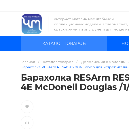
интернет-магазин масштабных и
коллекционных моделей, афтермаркет,
краски, химия и инструмент для модели
КАТАЛОГ ТОВАРОВ
НО
Главная
/
Каталог товаров
/
Дополнения к моделям
Барахолка RESArm RES48-02006 Набор для истребителя-пре
Барахолка RESArm RES
4E McDonell Douglas /1