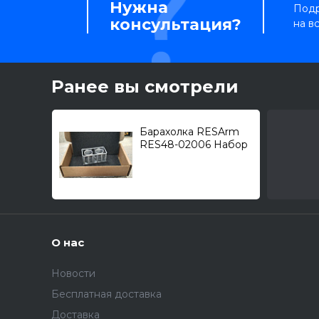
Нужна
Подр
консультация?
на в
Ранее вы смотрели
Барахолка RESArm
RES48-02006 Набор
для истребителя-
прехватчика F-4E
McDonell Douglas
/1/48
О нас
Новости
Бесплатная доставка
Доставка