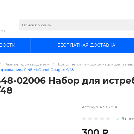
зма
ВОСТИ
БЕСПЛАТНАЯ ДОСТАВКА
/
Разные производители
/
Дополнения и модификации для авиаци
хватчика F-4E McDonell Douglas /1/48
48-02006 Набор для истреб
/48
Артикул:
48-02006
В нали
300 ₽