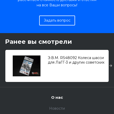
на все Ваши вопросы!
Задать вопрос
Ранее вы смотрели
Э.В.М. RS48092 Колеса шасси
для ЛаГГ-3 и других советских
истребителей (для
грунтов.аэродромов) 1/48
О нас
Новости