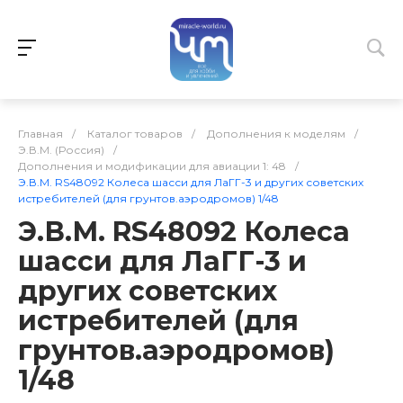
Главная
/
Каталог товаров
/
Дополнения к моделям
/
Э.В.М. (Россия)
/
Дополнения и модификации для авиации 1: 48
/
Э.В.М. RS48092 Колеса шасси для ЛаГГ-3 и других советских
истребителей (для грунтов.аэродромов) 1/48
Э.В.М. RS48092 Колеса
шасси для ЛаГГ-3 и
других советских
истребителей (для
грунтов.аэродромов)
1/48