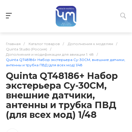
Главная
/
Каталог товаров
/
Дополнения к моделям
/
Quinta Studio (Россия)
/
Дополнения и модификации для авиации 1: 48
/
Quinta QT48186+ Набор экстерьера Су-30СМ, внешние датчики,
антенны и трубка ПВД (для всех мод) 1/48
Quinta QT48186+ Набор
экстерьера Су-30СМ,
внешние датчики,
антенны и трубка ПВД
(для всех мод) 1/48