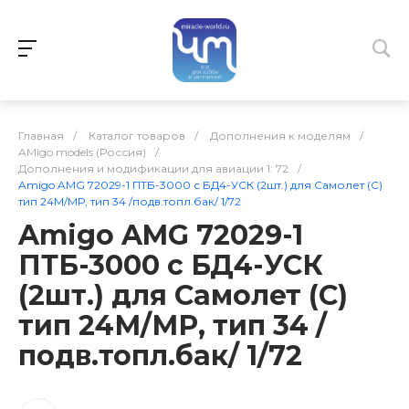
Главная
/
Каталог товаров
/
Дополнения к моделям
/
AMigo models (Россия)
/
Дополнения и модификации для авиации 1: 72
/
Amigo AMG 72029-1 ПТБ-3000 с БД4-УСК (2шт.) для Самолет (С)
тип 24М/МР, тип 34 /подв.топл.бак/ 1/72
Amigo AMG 72029-1
ПТБ-3000 с БД4-УСК
(2шт.) для Самолет (С)
тип 24М/МР, тип 34 /
подв.топл.бак/ 1/72