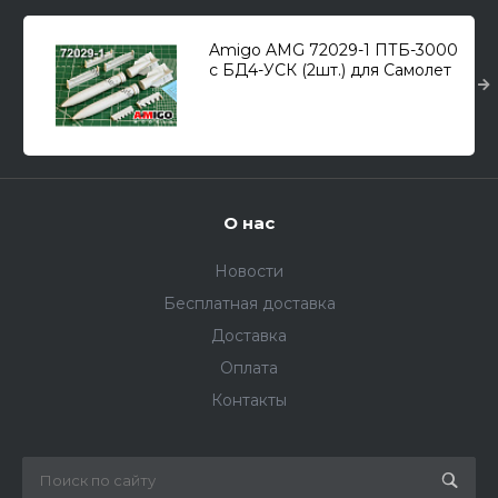
Amigo AMG 72029-1 ПТБ-3000
с БД4-УСК (2шт.) для Самолет
(С) тип 24М/МР, тип 34 /
подв.топл.бак/ 1/72
О нас
Новости
Бесплатная доставка
Доставка
Оплата
Контакты