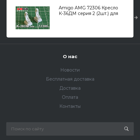
Amigo AMG 72306 Кресло
К-36ДМ серия 2 (2шт.) для
Самолет (С) тип 27/33, Самолет
(М) тип 29/31 1/72
О нас
Новости
Бесплатная доставка
Доставка
Оплата
Контакты