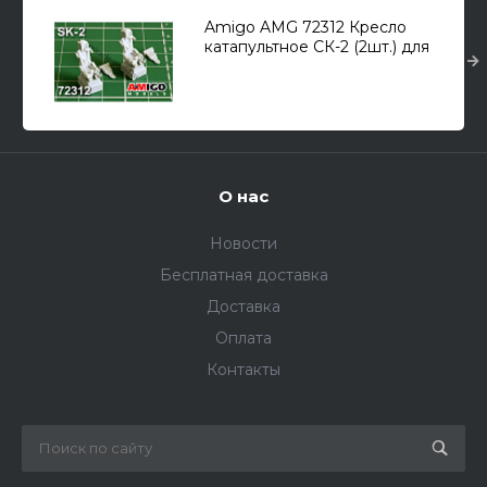
Amigo AMG 72312 Кресло
катапультное СК-2 (2шт.) для
Самолет (М) тип 21Ф-13/ПФ/
ПФМ/У, E-152 1/72
О нас
Новости
Бесплатная доставка
Доставка
Оплата
Контакты