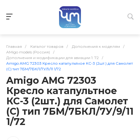
Главная
/
Каталог товаров
/
Дополнения к моделям
/
AMigo models (Россия)
/
Дополнения и модификации для авиации 1: 72
/
Amigo AMG 72303 Кресло катапультное КС-3 (2шт.) для Самолет
(С) тип 7БМ/7БКЛ/7У/9/11 1/72
Amigo AMG 72303
Кресло катапультное
КС-3 (2шт.) для Самолет
(С) тип 7БМ/7БКЛ/7У/9/11
1/72