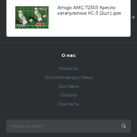
Amigo AMG 72303 Кресло
катапультное КС-3 (2шт.) для
Самолет (С) тип
7БМ/7БКЛ/7У/9/11 1/72
О нас
Новости
Бесплатная доставка
Доставка
Оплата
Контакты