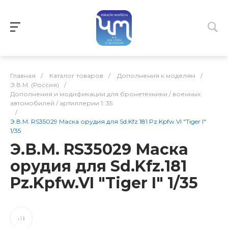
Главная
/
Каталог товаров
/
Дополнения к моделям
/
Э.В.М. (Россия)
/
Дополнения и модификации для бронетехники / военных
автомобилей / артиллерии 1: 35
/
Э.В.М. RS35029 Маска орудия для Sd.Kfz.181 Pz.Kpfw.VI "Tiger I"
1/35
Э.В.М. RS35029 Маска
орудия для Sd.Kfz.181
Pz.Kpfw.VI "Tiger I" 1/35