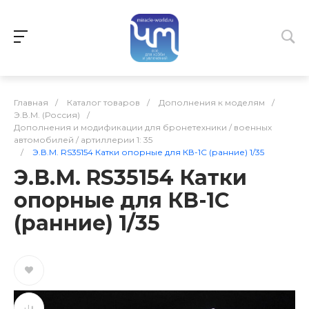
Главная
/
Каталог товаров
/
Дополнения к моделям
/
Э.В.М. (Россия)
/
Дополнения и модификации для бронетехники / военных
автомобилей / артиллерии 1: 35
/
Э.В.М. RS35154 Катки опорные для КВ-1С (ранние) 1/35
Э.В.М. RS35154 Катки
опорные для КВ-1С
(ранние) 1/35